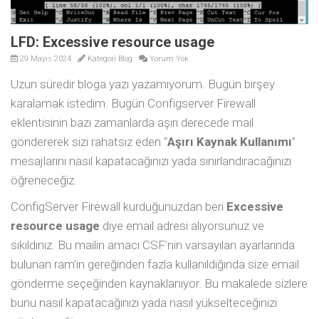
LFD: Excessive resource usage
29 Mayıs 2024
Kategori
Blog
Yorum Yok
Uzun süredir bloga yazı yazamıyorum. Bugün birşey
karalamak istedim. Bugün Configserver Firewall
eklentisinin bazı zamanlarda aşırı derecede mail
göndererek sizi rahatsız eden “
Aşırı Kaynak Kullanımı
”
mesajlarını nasıl kapatacağınızı yada sınırlandıracağınızı
öğreneceğiz.
ConfigServer Firewall kurduğunuzdan beri
Excessive
resource usage
diye email adresi alıyorsunuz ve
sıkıldınız. Bu mailin amacı CSF’nin varsayılan ayarlarında
bulunan ram’in gereğinden fazla kullanıldığında size email
gönderme seçeğinden kaynaklanıyor. Bu makalede sizlere
bunu nasıl kapatacağınızı yada nasıl yükselteceğinizi