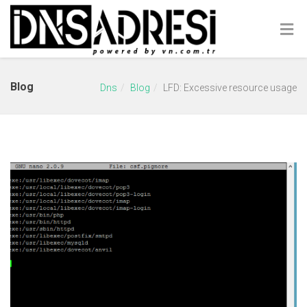
Blog
Dns
Blog
LFD: Excessive resource usage