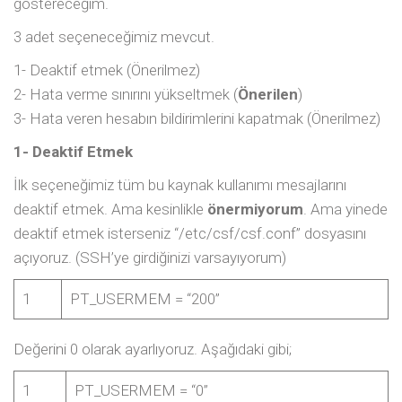
göstereceğim.
3 adet seçeneceğimiz mevcut.
1- Deaktif etmek (Önerilmez)
2- Hata verme sınırını yükseltmek (
Önerilen
)
3- Hata veren hesabın bildirimlerini kapatmak (Önerilmez)
1- Deaktif Etmek
İlk seçeneğimiz tüm bu kaynak kullanımı mesajlarını
deaktif etmek. Ama kesinlikle
önermiyorum
. Ama yinede
deaktif etmek isterseniz “/etc/csf/csf.conf” dosyasını
açıyoruz. (SSH’ye girdiğinizi varsayıyorum)
1
PT_USERMEM = “200”
Değerini 0 olarak ayarlıyoruz. Aşağıdaki gibi;
1
PT_USERMEM = “0”