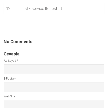
12
csf -rservice lfd restart
No Comments
Cevapla
Ad Soyad
*
E-Posta
*
Web Site