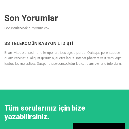
Son Yorumlar
Görüntülenecek bir yorum yok.
SS TELEKOMÜNIKASYON LTD ŞTI
Etiam vitae orci sed nunc tempor ultrices eget a purus. Quisque pellentesque
quam venenatis, aliquet ipsum a, auctor lacus. Integer pharetra velit sem, eget
luctus leo molestie a. Suspendisse consectetur laoreet diam eleifend interdum.
Tüm sorularınız için bize
yazabilirsiniz.