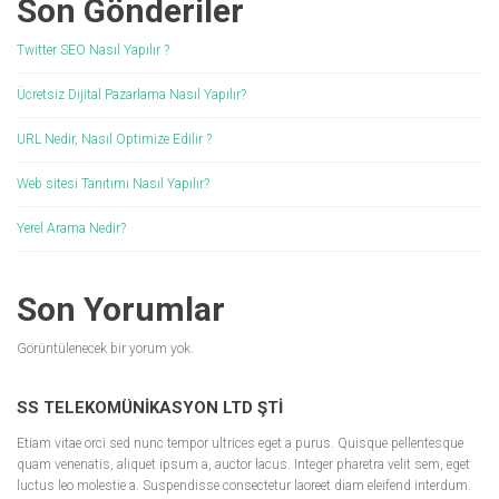
Son Gönderiler
Twitter SEO Nasıl Yapılır ?
Ücretsiz Dijital Pazarlama Nasıl Yapılır?
URL Nedir, Nasıl Optimize Edilir ?
Web sitesi Tanıtımı Nasıl Yapılır?
Yerel Arama Nedir?
Son Yorumlar
Görüntülenecek bir yorum yok.
SS TELEKOMÜNIKASYON LTD ŞTI
Etiam vitae orci sed nunc tempor ultrices eget a purus. Quisque pellentesque
quam venenatis, aliquet ipsum a, auctor lacus. Integer pharetra velit sem, eget
luctus leo molestie a. Suspendisse consectetur laoreet diam eleifend interdum.