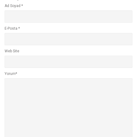
Ad Soyad
*
E-Posta
*
Web Site
Yorum*